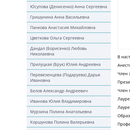
Юсупова (Денисенко) Анна Сергеевна
Гришунина Анна Васильевна
Панкова Анастасия Михайловна
Цветкова Ольга Сергеевна
Дандал (Борисенко) Любовь
Николаевна
В нас
Прилуцкая (Брук) Юлия Андреевна
Анест
Член 
Перевезенцева (Подаруева) Дарья
Ивановна
Прези
Член 
Белов Александр Андреевич
Лауре
Иванова Юлия Владимировна
Лауре
Мурзина Полина Анатольевна
Образ
Коршунова Полина Валерьевна
Профе