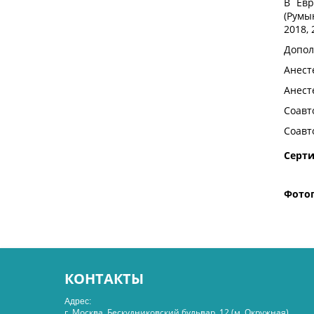
В Евр
(Румы
2018, 
Допол
Анест
Анест
Соавт
Соавт
Серт
Фото
КОНТАКТЫ
Адрес:
г. Москва, Бескудниковский бульвар, 12 (м. Окружная)