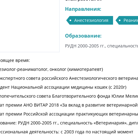
Направления:
Анестезиология
Реани
Образование:
РУДН 2000-2005 гг., специальнос
тоящее время:
езиолог-реаниматолог, онколог (химиотерапевт)
экспертного совета российского Анестезиологического ветерина
дент Национальной ассоциации медицины кошек (с 2020г)
попечительского совета Благотворительного фонда Юлии Мели
ат премии АНО ВИТАР 2018 «За вклад в развитие ветеринарной
ат премии Российской ассоциации практикующих ветеринарных
ование: РУДН 2000-2005 гг., специальность «Ветеринария», ди
ссиональная деятельность: с 2003 года по настоящий момент