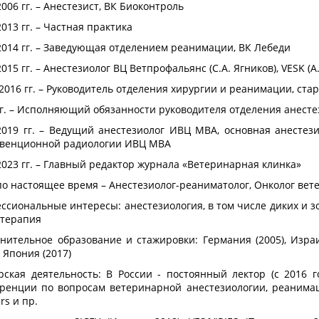
2006 гг. – Анестезист, ВК Биоконтроль
2013 гг. – Частная практика
2014 гг. – Заведующая отделением реанимации, ВК Лебеди
015 гг. – Анестезиолог ВЦ Ветпрофальянс (С.А. Ягников), VESK (А
-2016 гг. – Руководитель отделения хирургии и реанимации, ст
гг. – Исполняющий обязанности руководителя отделения анест
2019 гг. – Ведущий анестезиолог ИВЦ МВА, основная анестез
венционной радиологии ИВЦ МВА
2023 гг. – Главный редактор журнала «Ветеринарная клинка»
по настоящее время – Анестезиолог-реаниматолог, Онколог в
ссиональные интересы: анестезиология, в том числе диких и з
отерапия
нительное образование и стажировки: Германия (2005), Израи
, Япония (2017)
рская деятельность: В России - постоянный лектор (с 2016 
ренции по вопросам ветеринарной анестезиологии, реанима
ers и пр.