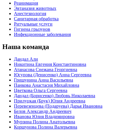
Реанимация
Эвтаназия животных
Анестезиология
Санитарная обработка
Ритуальные услуги
Гигиена грызунов
Инфекционные заболевания
Наша команда
Дандал Али
Никитина Евгения Константиновна
Атанасова Снежана Георгиевна
Юсупова (Денисенко) Анна Сергеевна
Гришунина Анна Васильевна
Панкова Анастасия Михайловна
Цветкова Ольга Сергеевна
Дандал (Борисенко) Любовь Николаевна
Прилуцкая (Брук) Юлия Андреевна
Перевезенцева (Подаруева) Дарья Ивановна
Белов Александр Андреевич
Иванова Юлия Владимировна
Мурзина Полина Анатольевна
Коршунова Полина Валерьевна