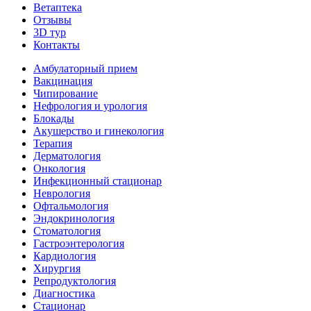
Ветаптека
Отзывы
3D тур
Контакты
Амбулаторный прием
Вакцинация
Чипирование
Нефрология и урология
Блокады
Акушерство и гинекология
Терапия
Дерматология
Онкология
Инфекционный стационар
Неврология
Офтальмология
Эндокринология
Стоматология
Гастроэнтерология
Кардиология
Хирургия
Репродуктология
Диагностика
Стационар