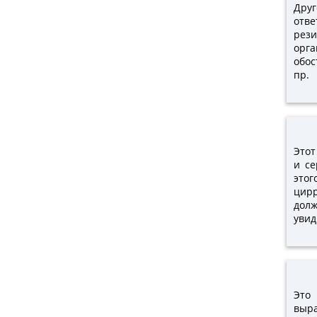
Друг
отв
рези
орг
обо
пр.
Этот
и се
этог
цирр
долж
увид
Это
выр