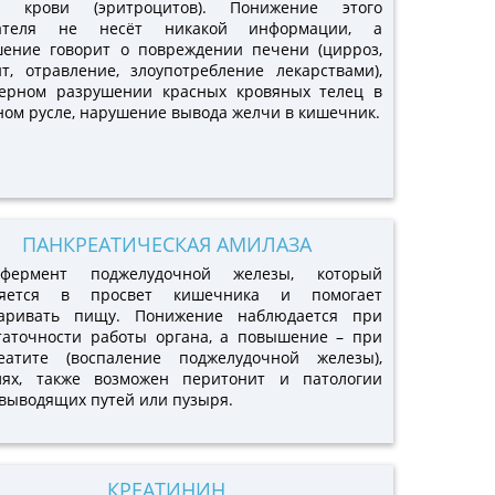
ок крови (эритроцитов). Понижение этого
зателя не несёт никакой информации, а
ение говорит о повреждении печени (цирроз,
ит, отравление, злоупотребление лекарствами),
ерном разрушении красных кровяных телец в
ном русле, нарушение вывода желчи в кишечник.
ПАНКРЕАТИЧЕСКАЯ АМИЛАЗА
фермент поджелудочной железы, который
ляется в просвет кишечника и помогает
аривать пищу. Понижение наблюдается при
таточности работы органа, а повышение – при
еатите (воспаление поджелудочной железы),
лях, также возможен перитонит и патологии
выводящих путей или пузыря.
КРЕАТИНИН