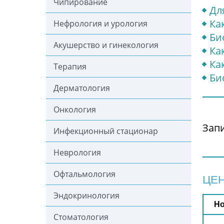
Чипирование
Дл
Ка
Нефрология и урология
Би
Акушерство и гинекология
Ка
Ка
Терапия
Би
Дерматология
Онкология
Зап
Инфекционный стационар
Неврология
Офтальмология
ЦЕН
Эндокринология
Но
Стоматология