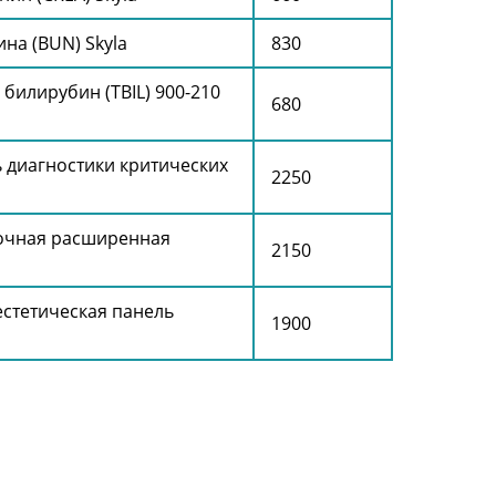
на (BUN) Skyla
830
илирубин (TBIL) 900-210
680
 диагностики критических
2250
очная расширенная
2150
стетическая панель
1900