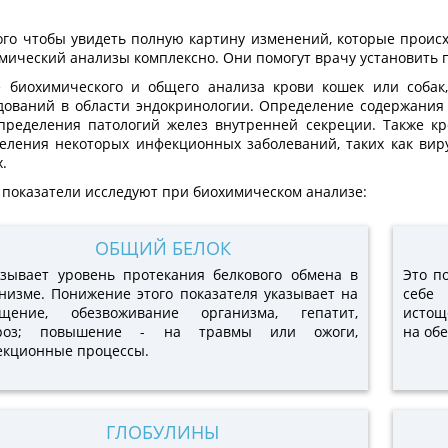
ого чтобы увидеть полную картину изменений, которые происх
мический анализы комплексно. Они помогут врачу установить п
 биохимического и общего анализа крови кошек или собак
дований в области эндокринологии. Определение содержания 
пределения патологий желез внутренней секреции. Также к
еления некоторых инфекционных заболеваний, таких как вир
х.
 показатели исследуют при биохимическом анализе:
ОБЩИЙ БЕЛОК
зывает уровень протекания белкового обмена в
Это п
низме. Понижение этого показателя указывает на
себе 
ощение, обезвоживание организма, гепатит,
истощ
роз; повышение - на травмы или ожоги,
на об
екционные процессы.
ГЛОБУЛИНЫ