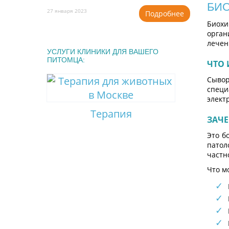
БИО
27 января 2023
Подробнее
Биохи
орган
лечен
УСЛУГИ КЛИНИКИ ДЛЯ ВАШЕГО
ПИТОМЦА:
ЧТО 
Сывор
специ
элект
Терапия
ЗАЧ
Это б
патол
частн
Что м