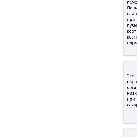
печ
Пони
клин
при 
пуз
корт
кос
норм
Этот
обр
орг
низ
при
саха