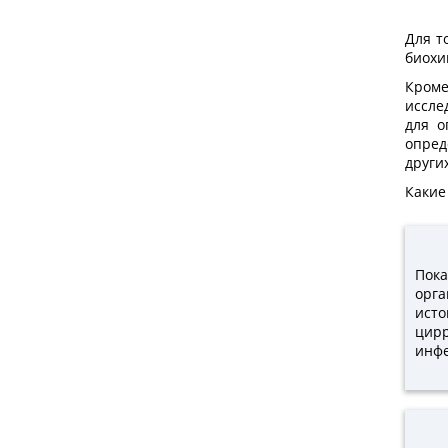
Для т
биохи
Кроме
иссле
для о
опред
други
Какие
Пока
орга
ист
цир
инф