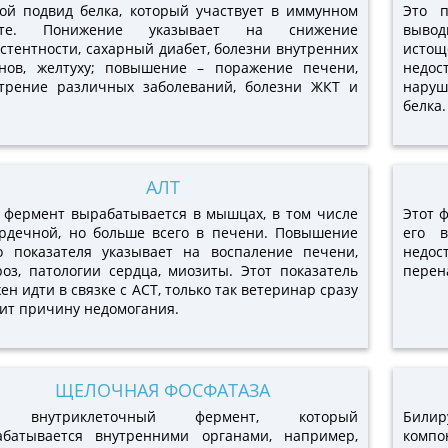
ой подвид белка, который участвует в иммунном
Это п
ете. Понижение указывает на снижение
вывод
стентности, сахарный диабет, болезни внутренних
истощ
анов, желтуху; повышение – поражение печени,
недос
стрение различных заболеваний, болезни ЖКТ и
наруш
белка.
АЛТ
 фермент вырабатывается в мышцах, в том числе
Этот 
рдечной, но больше всего в печени. Повышение
его 
о показателя указывает на воспаление печени,
недос
оз, патологии сердца, миозиты. Этот показатель
перен
ен идти в связке с АСТ, только так ветеринар сразу
ит причину недомогания.
ЩЕЛОЧНАЯ ФОСФАТАЗА
 внутриклеточный фермент, который
Билир
абатывается внутренними органами, например,
компо