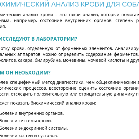
ХИМИЧЕСКИЙ АНАЛИЗ КРОВИ ДЛЯ СОБА
мический анализ крови – это такой анализ, который помогае
изма, например, состояние внутренних органов, степень р
ия.
ИССЛЕДУЮТ В ЛАБОРАТОРИИ?
отку крови, отделённую от форменных элементов. Анализир
альных аппаратов можно определить содержание ферментов, 
ролитов, сахара, билирубина, мочевины, мочевой кислоты и дру
ЕМ ОН НЕОБХОДИМ?
олее специфичный метод диагностики, чем общеклинический а
огических процессов, всесторонне оценить состояние орган
ости, отследить положительную или отрицательную динамику 
ожет показать биохимический анализ крови:
Болезни внутренних органов.
Болезни системы крови.
Болезни эндокринной системы.
Болезни костей и суставов.