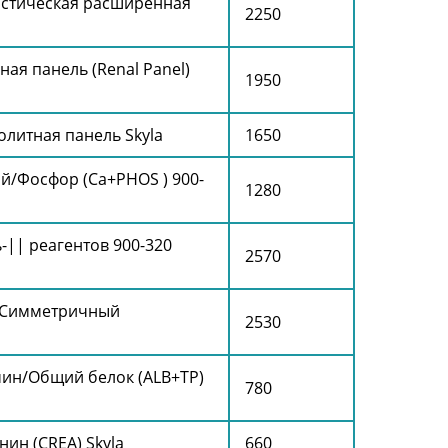
остическая расширенная
2250
ая панель (Renal Panel)
1950
литная панель Skyla
1650
й/Фосфор (Ca+PHOS ) 900-
1280
|| реагентов 900-320
2570
 (Симметричный
2530
ин/Общий белок (ALB+TP)
780
ин (CREA) Skyla
660