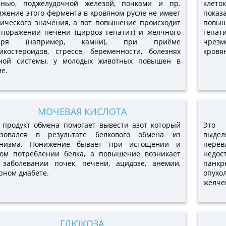
енью, поджелудочной железой, почками и пр.
клет
жение этого фермента в кровяном русле не имеет
пока
ического значения, а вот повышение происходит
повыш
поражении печени (цирроз гепатит) и желчного
гепат
ыря (например, камни), при приёме
чрезм
икостероидов, стрессе, беременности, болезнях
кровя
тной системы, у молодых животных повышен в
е.
МОЧЕВАЯ КИСЛОТА
 продукт обмена помогает вывести азот который
Это 
азовался в результате белкового обмена из
выде
анизма. Понижение бывает при истощении и
перев
ком потреблении белка, а повышение возникает
недос
 заболевании почек, печени, ацидозе, анемии,
панкр
рном диабете.
опухо
желче
ГЛЮКОЗА